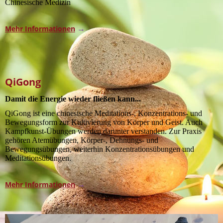
Chinesische Medizin
Mehr Informationen
→
QiGong
Damit die Energie wieder fließen kann...
QiGong ist eine chinesische Meditations-, Konzentrations- und
Bewegungsform zur Kultivierung von Körper und Geist. Auch
Kampfkunst-Übungen werden darunter verstanden. Zur Praxis
gehören Atemübungen, Körper-, Dehnungs- und
Bewegungsübungen, weiterhin Konzentrationsübungen und
Meditationsübungen.
Mehr Informationen
→