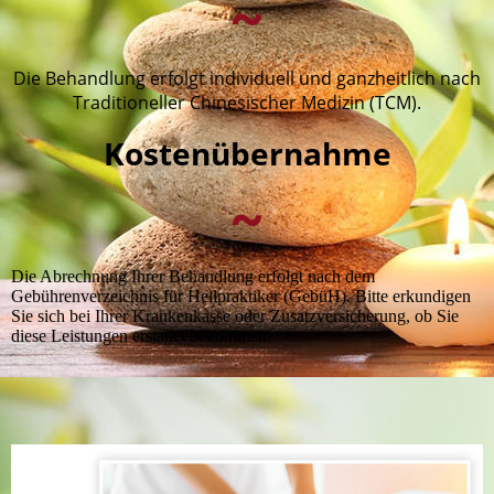
~
Die Behandlung erfolgt individuell und ganzheitlich nach
Traditioneller Chinesischer Medizin (TCM)
.
Kostenübernahme
~
Die Abrechnung Ihrer Behandlung erfolgt nach dem
Gebührenverzeichnis für Heilpraktiker (GebüH). Bitte erkundigen
Sie sich bei Ihrer Krankenkasse oder Zusatzversicherung, ob Sie
diese Leistungen erstattet bekommen.