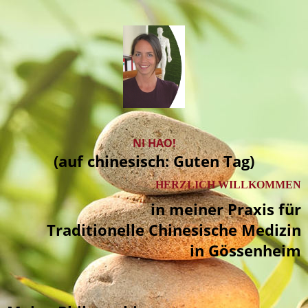
NI HAO!
(auf chinesisch: Guten Tag)
HERZLICH WILLKOMMEN
in meiner Praxis für
Traditionelle Chinesische Medizin
in Gössenheim