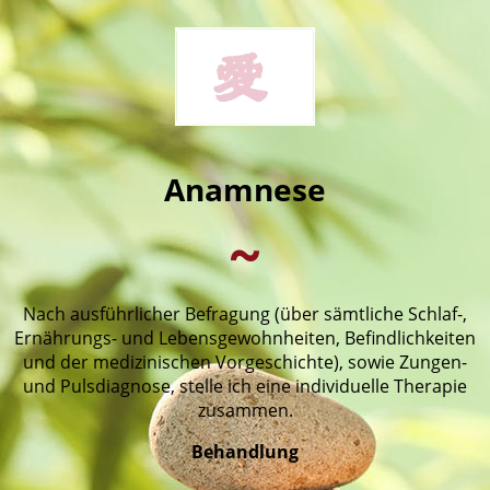
Anamnese
~
Nach ausführlicher Befragung (über sämtliche Schlaf-,
Ernährungs- und Lebensgewohnheiten, Befindlichkeiten
und der medizinischen Vorgeschichte), sowie Zungen-
und Pulsdiagnose, stelle ich eine individuelle Therapie
zusammen.
Behandlung