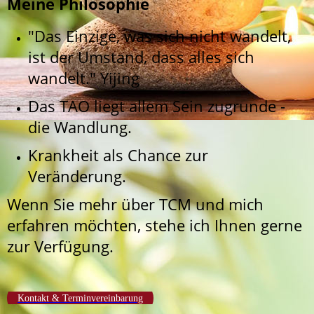
Meine Philosophie
"Das Einzige, was sich nicht wandelt,
ist der Umstand, dass alles sich
wandelt." Yijing
Das TAO liegt allem Sein zugrunde -
die Wandlung.
Krankheit als Chance zur
Veränderung.
Wenn Sie mehr über TCM und mich
erfahren möchten, stehe ich Ihnen gerne
zur Verfügung.
Kontakt & Terminvereinbarung